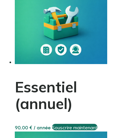
Essentiel
(annuel)
Souscrire maintenant
90,00
€
/ année