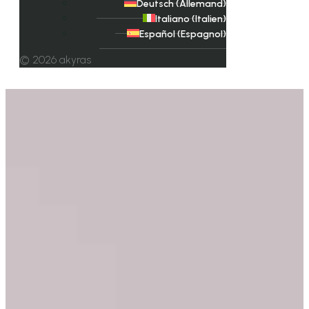
Deutsch
(
Allemand
)
Italiano
(
Italien
)
Español
(
Espagnol
)
© 2026 akyras