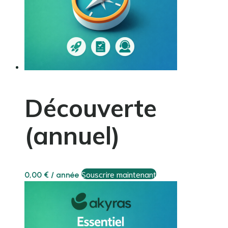
Découverte
(annuel)
Souscrire maintenant
0,00
€
/ année