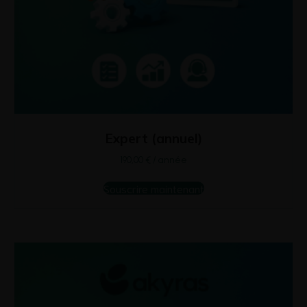
Expert (annuel)
190,00
€
/ année
Souscrire maintenant