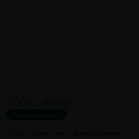
0,00
€
/ année
quantité
Souscrire maintenant
de
Découverte
(annuel)
Catégorie :
Logiciel
Étiquettes :
annuel
,
decouverte