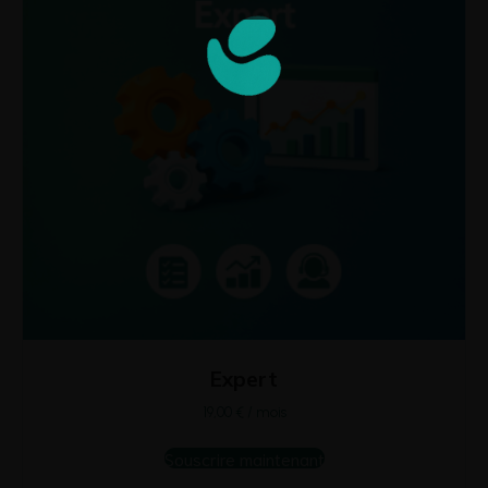
Expert
19,00
€
/ mois
Souscrire maintenant