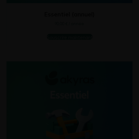
Essentiel (annuel)
90,00
€
/ année
Souscrire maintenant