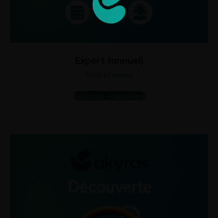
Expert (annuel)
190,00
€
/ année
Souscrire maintenant