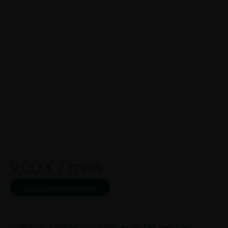
9,00
€
/ mois
quantité
Souscrire maintenant
de
Essentiel
Catégorie :
Logiciel
Étiquettes :
essentiel
,
mensuel