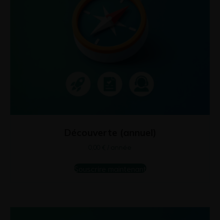
Découverte (annuel)
0,00
€
/ année
Souscrire maintenant