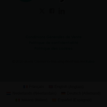
Conditions Générales de Vente
Politique de confidentialité
Politique des cookies
© 2026 akyras. Created for free using WordPress and
Kubio
Français
English
(
Anglais
)
Nederlands
(
Néerlandais
)
Deutsch
(
Allemand
)
Italiano
(
Italien
)
Español
(
Espagnol
)