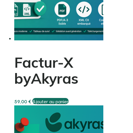
Factur-X
byAkyras
Ajouter au panier
59,00
€