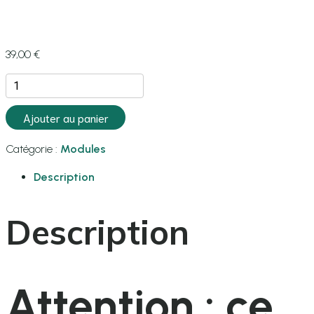
39,00
€
quantité
de
Urssaf
Ajouter au panier
By
Akyras
Catégorie :
Modules
Description
Description
Attention : ce