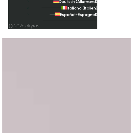
Deutsch
(
Allemand
)
Italiano
(
Italien
)
Español
(
Espagnol
)
© 2026 akyras