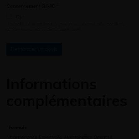
Consentement RGPD
*
Oui
J’accepte que les informations transmises soient utilisées par akyras
afin de répondre à ma demande de devis.
Demander un devis
Informations
complémentaires
Formule
Maintenance Essentielle, Maintenance Sécurité,