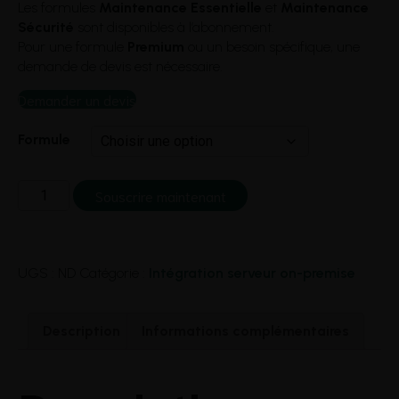
Les formules
Maintenance Essentielle
et
Maintenance
Sécurité
sont disponibles à l’abonnement.
Pour une formule
Premium
ou un besoin spécifique, une
demande de devis est nécessaire.
Demander un devis
Formule
quantité
Souscrire maintenant
de
Maintenance
Dolibarr
et
UGS :
ND
Catégorie :
Intégration serveur on-premise
serveur
à
distance
Description
Informations complémentaires