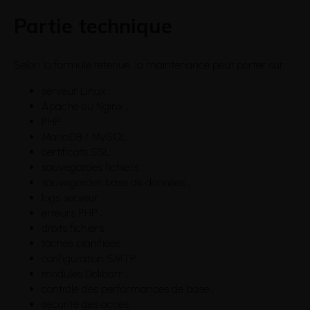
Partie technique
Selon la formule retenue, la maintenance peut porter sur :
serveur Linux ;
Apache ou Nginx ;
PHP ;
MariaDB / MySQL ;
certificats SSL ;
sauvegardes fichiers ;
sauvegardes base de données ;
logs serveur ;
erreurs PHP ;
droits fichiers ;
tâches planifiées ;
configuration SMTP ;
modules Dolibarr ;
contrôle des performances de base ;
sécurité des accès.