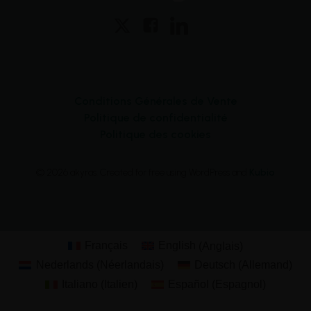
Conditions Générales de Vente
Politique de confidentialité
Politique des cookies
© 2026 akyras. Created for free using WordPress and
Kubio
Français
English
(
Anglais
)
Nederlands
(
Néerlandais
)
Deutsch
(
Allemand
)
Italiano
(
Italien
)
Español
(
Espagnol
)