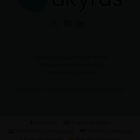
Conditions Générales de Vente
Politique de confidentialité
Politique des cookies
© 2026 akyras. Created for free using WordPress and
Kubio
Français
English
(
Anglais
)
Nederlands
(
Néerlandais
)
Deutsch
(
Allemand
)
Italiano
(
Italien
)
Español
(
Espagnol
)